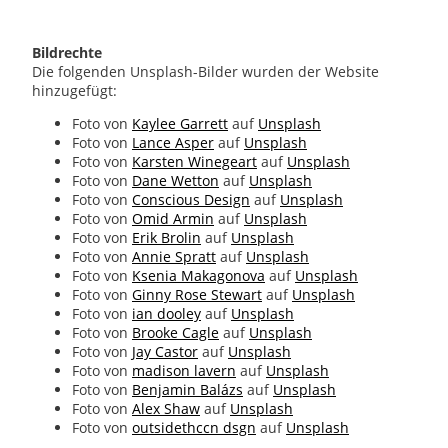
Bildrechte
Die folgenden Unsplash-Bilder wurden der Website
hinzugefügt:
Foto von
Kaylee Garrett
auf
Unsplash
Foto von
Lance Asper
auf
Unsplash
Foto von
Karsten Winegeart
auf
Unsplash
Foto von
Dane Wetton
auf
Unsplash
Foto von
Conscious Design
auf
Unsplash
Foto von
Omid Armin
auf
Unsplash
Foto von
Erik Brolin
auf
Unsplash
Foto von
Annie Spratt
auf
Unsplash
Foto von
Ksenia Makagonova
auf
Unsplash
Foto von
Ginny Rose Stewart
auf
Unsplash
Foto von
ian dooley
auf
Unsplash
Foto von
Brooke Cagle
auf
Unsplash
Foto von
Jay Castor
auf
Unsplash
Foto von
madison lavern
auf
Unsplash
Foto von
Benjamin Balázs
auf
Unsplash
Foto von
Alex Shaw
auf
Unsplash
Foto von
outsidethccn dsgn
auf
Unsplash